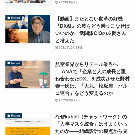
2023年6月2日
【動画】またとない変革の好機
Report
『DX祭』の波をどう乗りこなせば
いいのか 武闘派CIOの友岡さん
と考えた
2021年12月13日
航空業界からリテール業界へ
Report
──ANAで「企業と人の成長と重
ね合わせたDX」を成功させた野村
泰一氏は、「大丸、松坂屋、パル
コ連合」をどう変えるのか
2022年8月22日
なぜkubell（チャットワーク）の
Report
「人事マスタ統合」はうまくいっ
たのか——組織設計の観点から見