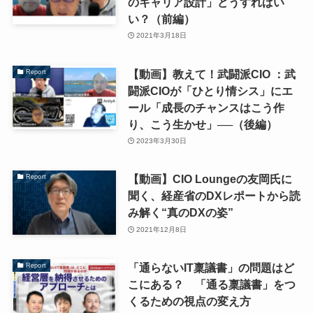
のキャリア設計」どうすればい
い？（前編）
2021年3月18日
【動画】教えて！武闘派CIO ：武
Report
闘派CIOが「ひとり情シス」にエ
ール「成長のチャンスはこう作
り、こう生かせ」──（後編）
2023年3月30日
【動画】CIO Loungeの友岡氏に
Report
聞く、経産省のDXレポートから読
み解く“真のDXの姿”
2021年12月8日
「通らないIT稟議書」の問題はど
Report
こにある？ 「通る稟議書」をつ
くるための視点の変え方