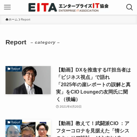
ホーム
Report
Report
– category –
【動画】DXを推進するIT担当者は
Report
「ビジネス視点」で語れ
「2025年の崖レポートの誤解と真
実」をCIO Loungeの友岡氏に聞
く（後編）
2021年4月20日
【動画】教えて！武闘派CIO ：ア
Report
フターコロナを見据えた「情シス