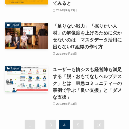
てみると
2024年9月13日
「足りない戦力」「採りたい人
Report
材」の解像度を上げるために欠か
せないのは マスタデータ活用に
困らないIT組織の作り方
2024年9月24日
ユーザーも情シスも経営陣も満足
Report
する「脱・おもてなしヘルプデス
ク」とは 東急コミュニティーの
事例で学ぶ「良い支援」と「ダメ
な支援」
2023年8月23日
1
...
3
4
5
...
10