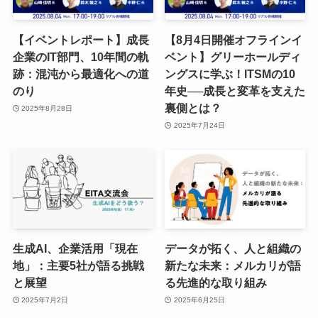
【イベントレポート】成長
【8月4日開催オフラインイ
企業のIT部門、10年間の軌
ベント】グリーホールディ
跡：混沌から最適化への道
ングスに学ぶ！ITSMの10
のり
年史──成長と変革を支えた
裏側とは？
2025年8月28日
2025年7月24日
生成AI、企業活用「現在
データが拓く、人と組織の
地」：主要5社が語る挑戦
新たな未来：メルカリが語
と展望
る先進的な取り組み
2025年7月2日
2025年6月25日