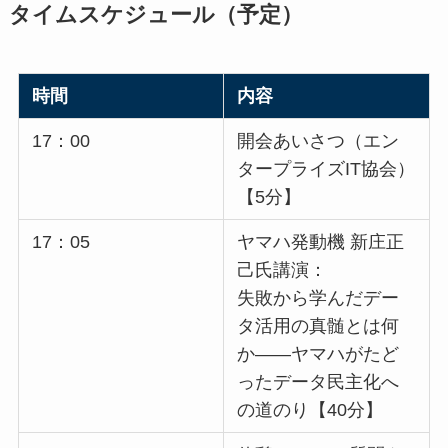
タイムスケジュール（予定）
時間
内容
17：00
開会あいさつ（エン
タープライズIT協会）
【5分】
17：05
ヤマハ発動機 新庄正
己氏講演：
失敗から学んだデー
タ活用の真髄とは何
か——ヤマハがたど
ったデータ民主化へ
の道のり【40分】