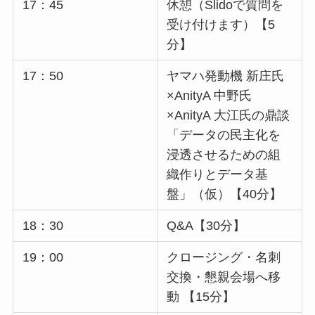
17：45
休憩（Slidoで質問を
受け付けます）【5
分】
17：50
ヤマハ発動機 新庄氏
×AnityA 中野氏
×AnityA 大江氏の鼎談
「データの民主化を
浸透させるための組
織作りとデータ基
盤」（仮）【40分】
18：30
Q&A【30分】
19：00
クロージング・名刺
交換・懇親会場へ移
動 【15分】