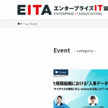
ホーム
Event
Event
– category –
Event