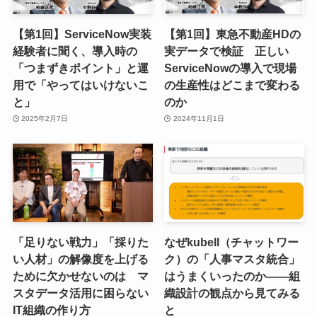
【第1回】ServiceNow実装
【第1回】東急不動産HDの
経験者に聞く、導入時の
実データで検証 正しい
「つまずきポイント」と運
ServiceNowの導入で現場
用で「やってはいけないこ
の生産性はどこまで変わる
と」
のか
2025年2月7日
2024年11月1日
「足りない戦力」「採りた
なぜkubell（チャットワー
い人材」の解像度を上げる
ク）の「人事マスタ統合」
ために欠かせないのは マ
はうまくいったのか——組
スタデータ活用に困らない
織設計の観点から見てみる
IT組織の作り方
と