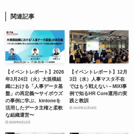
関連記事
【イベントレポート】2026
【イベントレポート】12月
年3月24日（火）大規模組
3日（水）人事マスタ不在
織における「人事データ基
ではもう戦えない－MIXI事
盤」の再定義〜サイボウズ
例で知るHR Core運用の実
の事例に学ぶ、kintoneを
践と教訓
活用したデータ主権と柔軟
2025年12月19日
な組織運営〜
2026年6月12日