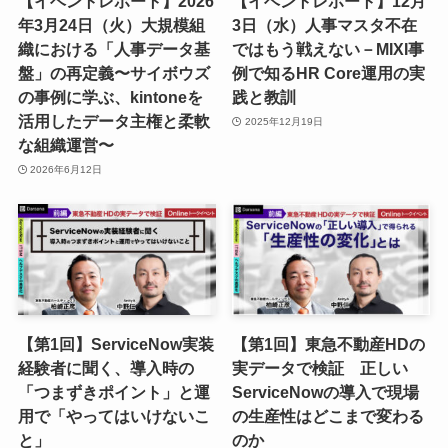
【イベントレポート】2026
【イベントレポート】12月
年3月24日（火）大規模組
3日（水）人事マスタ不在
織における「人事データ基
ではもう戦えない－MIXI事
盤」の再定義〜サイボウズ
例で知るHR Core運用の実
の事例に学ぶ、kintoneを
践と教訓
活用したデータ主権と柔軟
2025年12月19日
な組織運営〜
2026年6月12日
【第1回】ServiceNow実装
【第1回】東急不動産HDの
経験者に聞く、導入時の
実データで検証 正しい
「つまずきポイント」と運
ServiceNowの導入で現場
用で「やってはいけないこ
の生産性はどこまで変わる
と」
のか