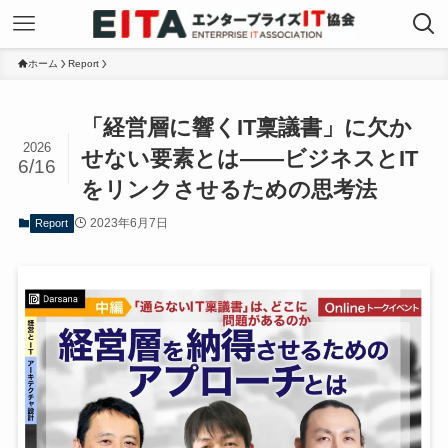
ホーム
Report
「経営層に響くIT稟議書」に欠か
2026
せない要素とは——ビジネスとIT
6/16
をリンクさせるための思考法
2023年6月7日
Report