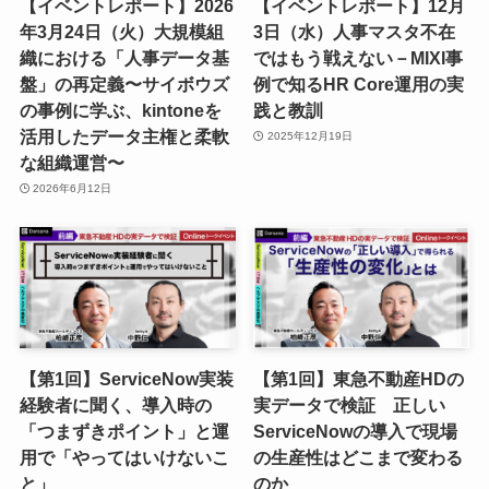
【イベントレポート】2026
【イベントレポート】12月
年3月24日（火）大規模組
3日（水）人事マスタ不在
織における「人事データ基
ではもう戦えない－MIXI事
盤」の再定義〜サイボウズ
例で知るHR Core運用の実
の事例に学ぶ、kintoneを
践と教訓
活用したデータ主権と柔軟
2025年12月19日
な組織運営〜
2026年6月12日
【第1回】ServiceNow実装
【第1回】東急不動産HDの
経験者に聞く、導入時の
実データで検証 正しい
「つまずきポイント」と運
ServiceNowの導入で現場
用で「やってはいけないこ
の生産性はどこまで変わる
と」
のか