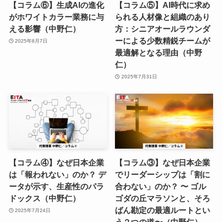
【コラム⑥】生成AIの進化
【コラム⑤】AI時代に求め
がホワイトカラー業務に与
られる人材像と組織のあり
える影響（中野仁）
方：シニアオールラウンダ
ーによる少数精鋭チームが
2025年8月7日
最適解となる理由（中野
仁）
2025年7月31日
【コラム④】なぜ日本企業
【コラム③】なぜ日本企業
は「報われない」のか？ デ
でリーダーシップは「割に
ータが示す、生産性のパラ
合わない」のか？ 〜 ゴル
ドックス（中野仁）
ゴダの丘マラソンと、そろ
ばん勘定の最適ルートとい
2025年7月24日